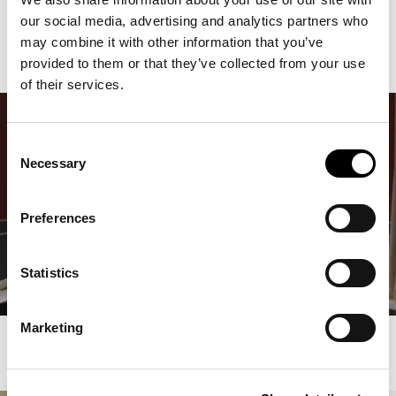
Con la collezione Etro Ornamenta, ETRO Home Interiors immagina
our social media, advertising and analytics partners who
interni in cui l’artigianalità e la narrazione si intrecciano
,
may combine it with other information that you’ve
trasformando l’eleganza del passato in un codice stilistico che vive nel
presente.
provided to them or that they’ve collected from your use
of their services.
Consent
Necessary
Selection
Preferences
Statistics
Marketing
NOTIZIE CORRELATE