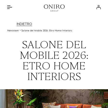
IL GRUPPO
Log in
BRANDS
INTERIOR DESIGN SERVICE
INDIETRO
DISCOVER
Newsroom
Salone del Mobile 2026: Etro Home Interiors
ONIRO LAB
IL METODO
SALONE DEL
NEWSROOM
BRANDED PROJECTS
MOBILE 2026:
STORE LOCATOR
SPECIAL PARTNERSHIPS
CONTATTI
ETRO HOME
PRIVATE RESIDENCES
INTERIORS
IT