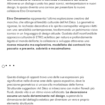
Attraverso un dialogo curato tra pezzi iconici, reinterpretazioni e nuovi
design, lo spazio diventa una cornice per presentare la nuova
collezione Etro Ornamenta.
Etro Ornamenta
rappresenta l’ultima esplorazione creativa del
marchio, che attinge all’eredità culturale dell’Art Déco. La geometria
rigorosa, la ricchezza decorativa e lo spirito cosmopolita vengono riletti
con una sensibilità contemporanea, trasformando un patrimonio visivo
iconico in un linguaggio di design attuale. Guidata dall’inconfondibile
approccio culturale di ETRO, eclettico per natura e profondamente
legato al mondo dell’arte, la collezione si sviluppa attraverso una
ricerca misurato ma esplorativa, modellata dai contrasti tra
passato e presente, sobrietà e massimalismo
.
Questo dialogo di opposti trova una delle sue espressioni più
significative nelle diverse aree dello spazio espositivo, dove la
precisione geometrica si unisce alla morbidezza delle forme.
Strutturate suggestioni Art Déco si intrecciano con motivi floreali più
fluidi, dando vita a un ritmo visivo sofisticato.
La decorazione
assume un ruolo determinante nel design
, superando la
dimensione del dettaglio estetico per diventare un vero e proprio
elemento strutturale.