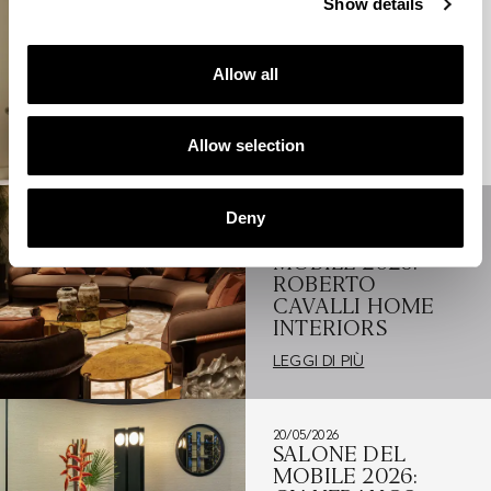
Show details
20/05/2026
SALONE DEL
MOBILE 2026:
Allow all
JUMBO
COLLECTION
Allow selection
LEGGI DI PIÙ
Deny
20/05/2026
SALONE DEL
MOBILE 2026:
ROBERTO
CAVALLI HOME
INTERIORS
LEGGI DI PIÙ
20/05/2026
SALONE DEL
MOBILE 2026: