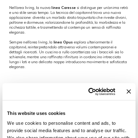
Nell’area living, la nuova
linea Caresse
si distingue per un’anima retrò
e uno stile senza tempo. La tecnica del capitonné trova una nuova
applicazione: diventa un morbido strato trapuntato che riveste divani,
poltrone e dormeuse, valorizzandone la profondità, la morbidezza e la
ricchezza tattile, e trasmettendo al contempo un senso di raffinata
eleganza.
Sempre nell’area living, la
linea Opus
esplora ulteriormente il
capitonné, reinterpretandolo attraverso volumi contemporanei e
dettagli ricercati. Un cuscino a rullo caratterizza sia i braccioli sia lo
schienale, mentre una raffinata rifinitura in cordoncino intrecciato
lungo i lati e una delicata nappa introducono movimento e sofisticata
eleganza.
I materiali articolano ulteriormente il carattere della collezione
attraverso una ricca tavolozza di elementi nobili, tra cui pietra, metalli
This website uses cookies
e legni rari, combinati con audaci contrasti cromatici e motivi come
righe e disegni floreali. Questo gioco di contrasti evoca un senso di
We use cookies to personalise content and ads, to
opulenza senza tempo e di narrazione emotiva, mentre i dettagli
couture e le finiture prestigiose elevano ogni pezzo a espressione
provide social media features and to analyse our traffic.
duratura di maestria artigianale.
We also share information about your use of our site with