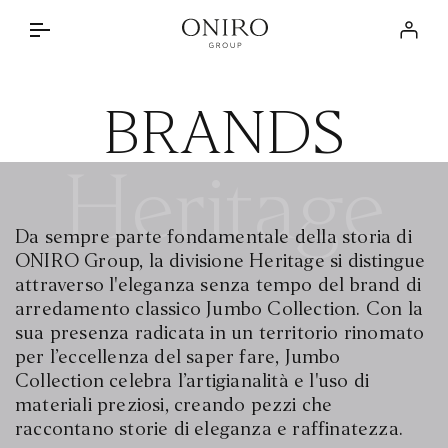
IL GRUPPO
Log in
BRANDS
INTERIOR DESIGN SERVICE
BRANDS
DISCOVER
ONIRO LAB
IL METODO
Heritage
NEWSROOM
BRANDED PROJECTS
STORE LOCATOR
SPECIAL PARTNERSHIPS
Da sempre parte fondamentale della storia di
CONTATTI
PRIVATE RESIDENCES
ONIRO Group, la divisione Heritage si distingue
attraverso l'eleganza senza tempo del brand di
IT
arredamento classico Jumbo Collection. Con la
sua presenza radicata in un territorio rinomato
per l’eccellenza del saper fare, Jumbo
Collection celebra l’artigianalità e l'uso di
materiali preziosi, creando pezzi che
raccontano storie di eleganza e raffinatezza.