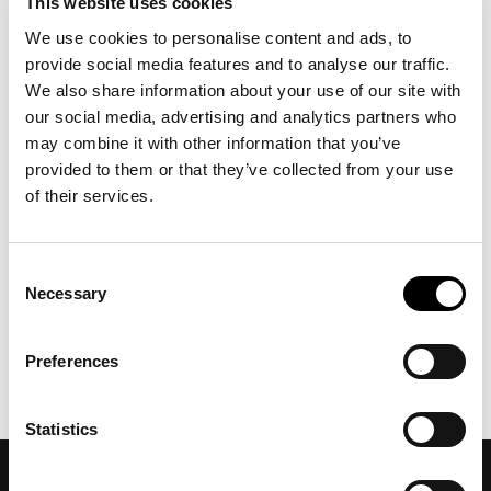
This website uses cookies
comprovata expertise di ONIRO Group nel
We use cookies to personalise content and ads, to
siglare collaborazioni uniche con marchi
provide social media features and to analyse our traffic.
iconici. Attraverso partnership accuratamente
We also share information about your use of our site with
selezionate con brand di fama internazionale
our social media, advertising and analytics partners who
nel campo della moda e del lusso, il Gruppo
may combine it with other information that you’ve
offre soluzioni d'arredo che celebrano qualità,
provided to them or that they’ve collected from your use
innovazione e uno stile inconfondibile.
of their services.
Consent
Necessary
Selection
L’evoluzione del lusso secondo la Maison
Roberto Cavalli: un mix potente dal
fascino selvaggio e distintivo.
Preferences
Statistics
Design